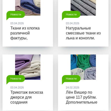
Новости
Новости
03.04.2026
03.04.2026
Ткани из хлопка
Натуральные
различной
смесовые ткани из
фактуры,
льна и конопли.
плотности и
Премиум качество
цветовой палитры
по разумным
ценам
Новости
Новости
03.04.2026
24.02.2026
Трикотаж вискоза
Лён Вишер по
джерси для
цене 117 руб/пм.
создания
Дополнительные
современной
скидки при выкупе